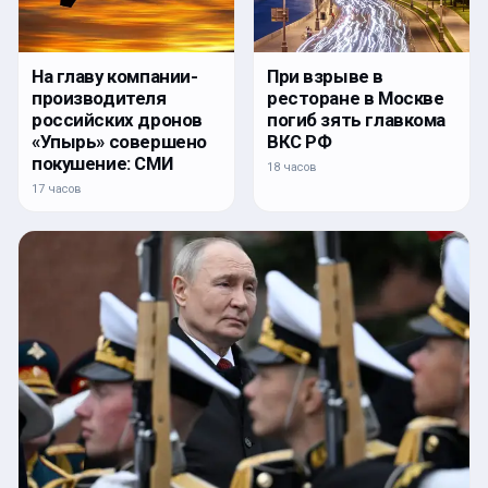
На главу компании-
При взрыве в
производителя
ресторане в Москве
российских дронов
погиб зять главкома
«Упырь» совершено
ВКС РФ
покушение: СМИ
18 часов
17 часов