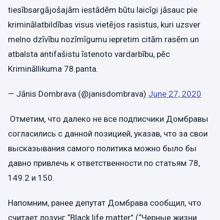
tiesībsargājošajām iestādēm būtu laicīgi jāsauc pie
kriminālatbildības visus vietējos rasistus, kuri uzsver
melno dzīvību nozīmīgumu iepretim citām rasēm un
atbalsta antifašistu īstenoto vardarbību, pēc
Krimināllikuma 78.panta.
— Jānis Dombrava (@janisdombrava)
June 27, 2020
Отметим, что далеко не все подписчики Домбравы
согласились с данной позицией, указав, что за свои
высказывания самого политика можно было бы
давно привлечь к ответственности по статьям 78,
149.2 и 150.
Напомним, ранее депутат Домбрава сообщил, что
считает лозунг “Black life matter” (“Черные жизни