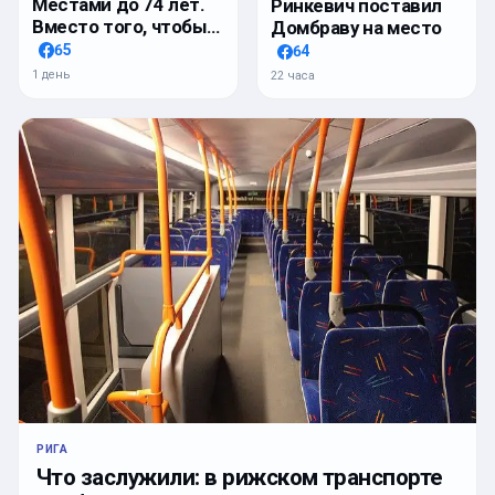
Местами до 74 лет.
Ринкевич поставил
Вместо того, чтобы…
Домбраву на место
65
64
1 день
22 часа
РИГА
Что заслужили: в рижском транспорте