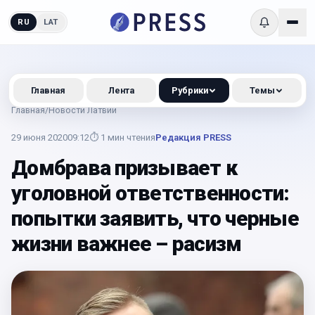
RU
LAT
Главная
Лента
Рубрики
Темы
Главная
/
Новости Латвии
29 июня 2020
09:12
⏱
1
мин чтения
Редакция PRESS
Домбрава призывает к
уголовной ответственности:
попытки заявить, что черные
жизни важнее – расизм