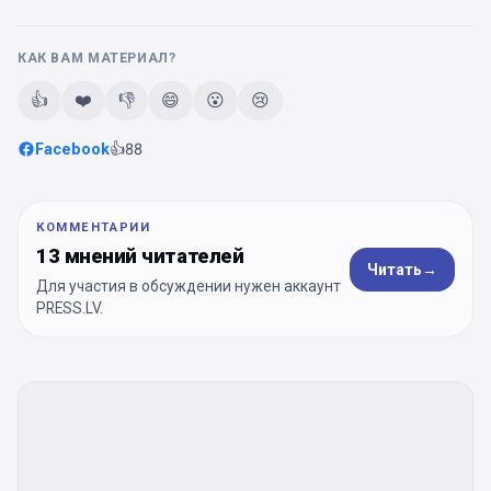
КАК ВАМ МАТЕРИАЛ?
👍
❤️
👎
😄
😮
😢
Facebook
👍
88
КОММЕНТАРИИ
13 мнений читателей
Читать
→
Для участия в обсуждении нужен аккаунт
PRESS.LV.