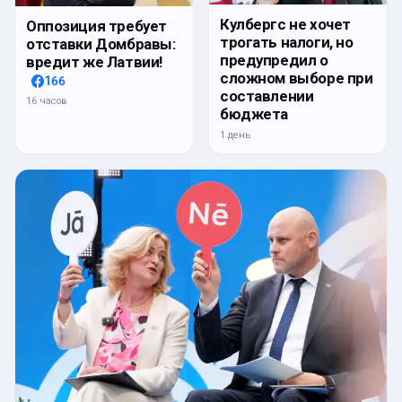
Кулбергс не хочет
Оппозиция требует
трогать налоги, но
отставки Домбравы:
предупредил о
вредит же Латвии!
сложном выборе при
166
составлении
16 часов
бюджета
1 день