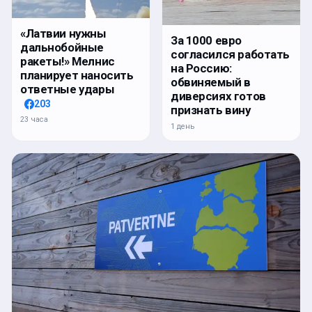
«Латвии нужны
За 1000 евро
дальнобойные
согласился работать
ракеты!» Мелнис
на Россию:
планирует наносить
обвиняемый в
ответные удары
диверсиях готов
203
признать вину
23 часа
1 день