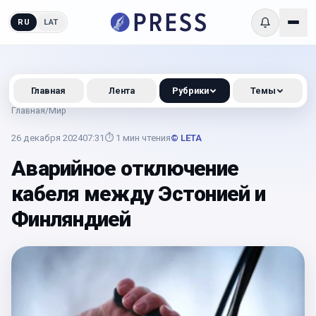
RU
LAT
Главная
Лента
Рубрики
Темы
Главная
/
Мир
26 декабря 2024
07:31
⏱
1
мин чтения
© LETA
Аварийное отключение
кабеля между Эстонией и
Финляндией