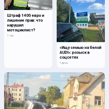
Штраф 1400 евро и
лишение прав: что
нарушил
мотоциклист?
1 час
«Ищу семью на белой
AUDI»: розыск в
соцсетях
1 день