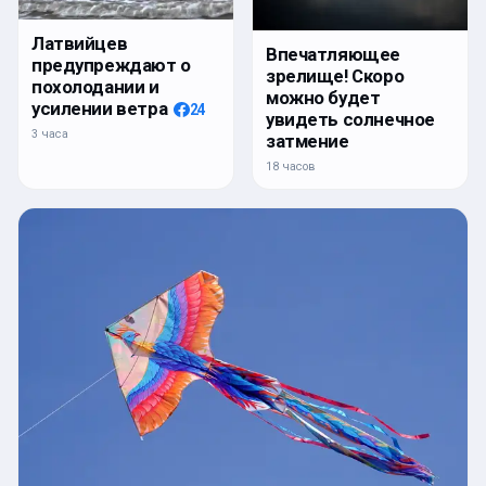
Латвийцев
Впечатляющее
предупреждают о
зрелище! Скоро
похолодании и
можно будет
усилении ветра
24
увидеть солнечное
3 часа
затмение
18 часов