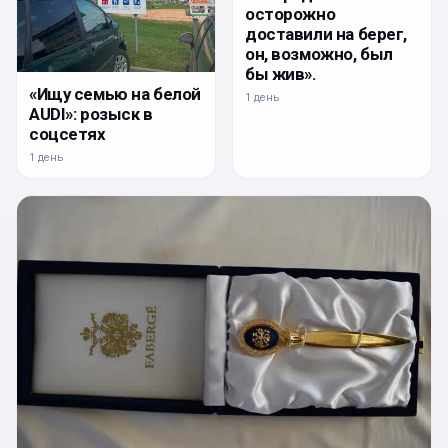
осторожно
доставили на берег,
он, возможно, был
бы жив».
«Ищу семью на белой
1 день
AUDI»: розыск в
соцсетях
1 день