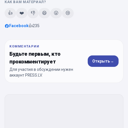
КАК ВАМ МАТЕРИАЛ?
👍
❤️
👎
😄
😮
😢
Facebook
👍
235
КОММЕНТАРИИ
Будьте первым, кто
прокомментирует
Открыть
→
Для участия в обсуждении нужен
аккаунт PRESS.LV.