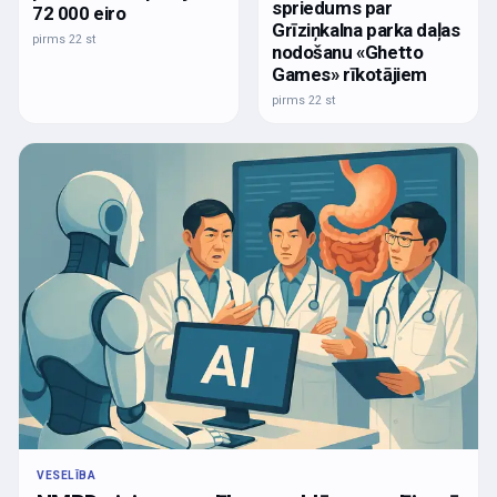
spriedums par
72 000 eiro
Grīziņkalna parka daļas
pirms 22 st
nodošanu «Ghetto
Games» rīkotājiem
pirms 22 st
VESELĪBA