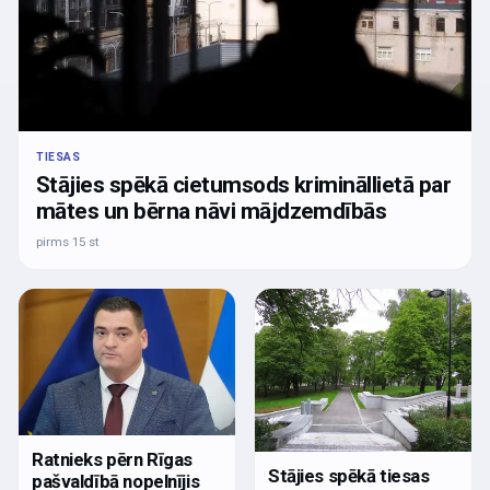
TIESAS
Stājies spēkā cietumsods krimināllietā par
mātes un bērna nāvi mājdzemdībās
pirms 15 st
Ratnieks pērn Rīgas
Stājies spēkā tiesas
pašvaldībā nopelnījis