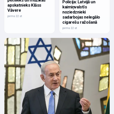
Policija: Latvijā un
apskatnieks Klāss
kaimiņvalstīs
Vāvere
noziedznieki
pirms 22 st
sadarbojas nelegālo
cigarešu ražošanā
pirms 22 st