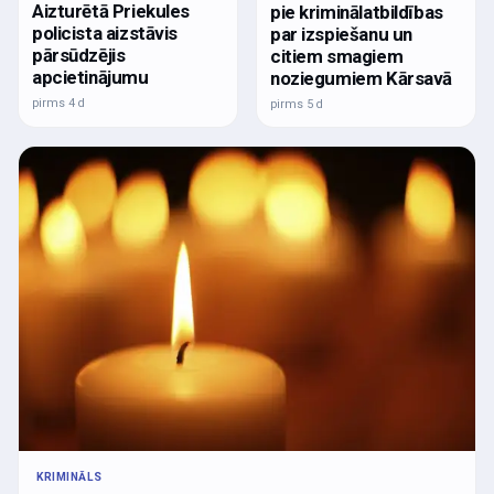
Aizturētā Priekules
pie kriminālatbildības
policista aizstāvis
par izspiešanu un
pārsūdzējis
citiem smagiem
apcietinājumu
noziegumiem Kārsavā
pirms 4 d
pirms 5 d
KRIMINĀLS