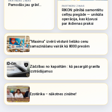
PARTNERU ZIŅAS
Pamodās jau grāvī…
PARTNERU ZIŅAS
RIKON: pilnībā samontētu
celtņu piegāde — unikāla
operācija, kas kļuvusi
par ikdienas praksi
“Maxima” izvērš vēsturē lielāko cenu
samazināšanu vairāk kā 8000 precēm
Zādzības no kapsētām : kā pasargāt granīta
izstrādājumus
Ezotērika – nākotnes zinātne!