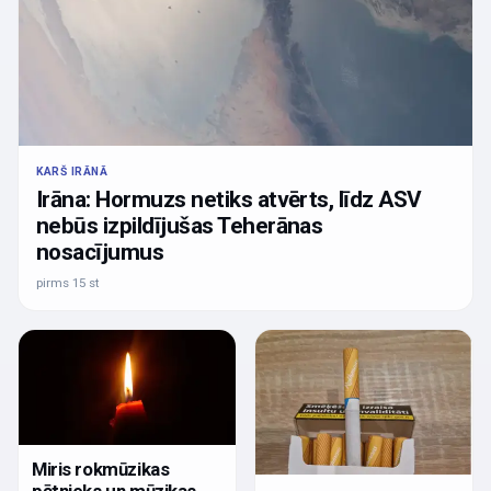
KARŠ IRĀNĀ
Irāna: Hormuzs netiks atvērts, līdz ASV
nebūs izpildījušas Teherānas
nosacījumus
pirms 15 st
Miris rokmūzikas
pētnieks un mūzikas