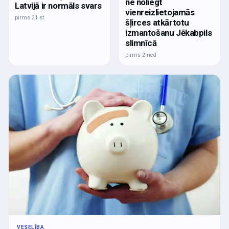
ne noliegt
Latvijā ir normāls svars
vienreizlietojamās
pirms 21 st
šļirces atkārtotu
izmantošanu Jēkabpils
slimnīcā
pirms 2 ned
VESELĪBA