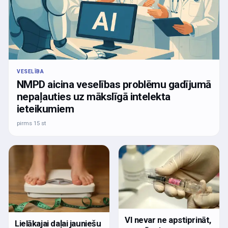
VESELĪBA
NMPD aicina veselības problēmu gadījumā
nepaļauties uz mākslīgā intelekta
ieteikumiem
pirms 15 st
VI nevar ne apstiprināt,
Lielākajai daļai jauniešu