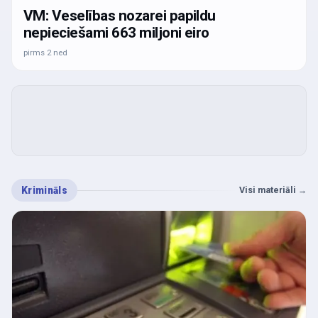
VM: Veselības nozarei papildu
nepieciešami 663 miljoni eiro
pirms 2 ned
Krimināls
Visi materiāli
→