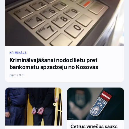
KRIMINĀLS
Kriminālvajāšanai nodod lietu pret
bankomātu apzadzēju no Kosovas
pirms 3 d
Četrus vīriešus sauks