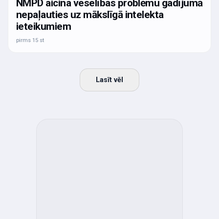
NMPD aicina veselības problēmu gadījumā
nepaļauties uz mākslīgā intelekta
ieteikumiem
pirms 15 st
Lasīt vēl