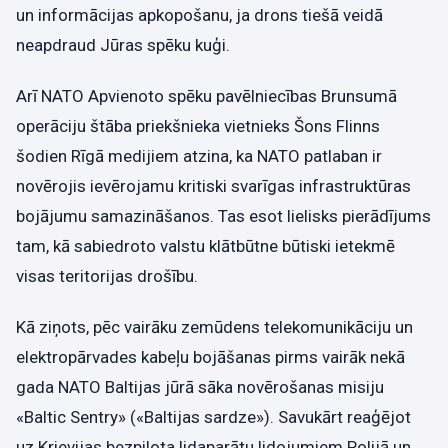
un informācijas apkopošanu, ja drons tiešā veidā
neapdraud Jūras spēku kuģi.
Arī NATO Apvienoto spēku pavēlniecības Brunsumā
operāciju štāba priekšnieka vietnieks Šons Flinns
šodien Rīgā medijiem atzina, ka NATO patlaban ir
novērojis ievērojamu kritiski svarīgas infrastruktūras
bojājumu samazināšanos. Tas esot lielisks pierādījums
tam, kā sabiedroto valstu klātbūtne būtiski ietekmē
visas teritorijas drošību.
Kā ziņots, pēc vairāku zemūdens telekomunikāciju un
elektropārvades kabeļu bojāšanas pirms vairāk nekā
gada NATO Baltijas jūrā sāka novērošanas misiju
«Baltic Sentry» («Baltijas sardze»). Savukārt reaģējot
uz Krievijas bezpilota lidaparātu lidojumiem Polijā un