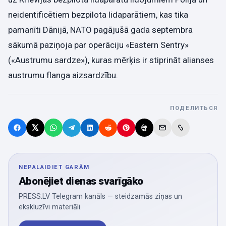
neidentificētiem bezpilota lidaparātiem, kas tika
pamanīti Dānijā, NATO pagājušā gada septembra
sākumā paziņoja par operāciju «Eastern Sentry»
(«Austrumu sardze»), kuras mērķis ir stiprināt alianses
austrumu flanga aizsardzību.
ПОДЕЛИТЬСЯ
NEPALAIDIET GARĀM
Abonējiet dienas svarīgāko
PRESS.LV Telegram kanāls — steidzamās ziņas un
ekskluzīvi materiāli.