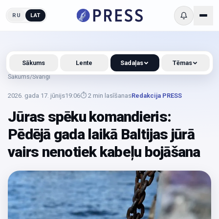
RU
LAT
Sākums
Lente
Sadaļas
Tēmas
Sākums
/
Svarīgi
2026. gada 17. jūnijs
19:06
⏱
2
min lasīšanas
Redakcija PRESS
Jūras spēku komandieris:
Pēdējā gada laikā Baltijas jūrā
vairs nenotiek kabeļu bojāšana