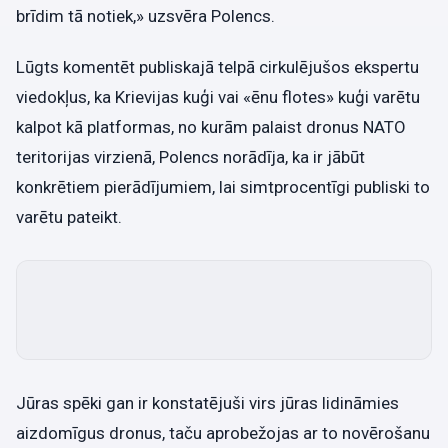
brīdim tā notiek,» uzsvēra Polencs.
Lūgts komentēt publiskajā telpā cirkulējušos ekspertu
viedokļus, ka Krievijas kuģi vai «ēnu flotes» kuģi varētu
kalpot kā platformas, no kurām palaist dronus NATO
teritorijas virzienā, Polencs norādīja, ka ir jābūt
konkrētiem pierādījumiem, lai simtprocentīgi publiski to
varētu pateikt.
Jūras spēki gan ir konstatējuši virs jūras lidināmies
aizdomīgus dronus, taču aprobežojas ar to novērošanu