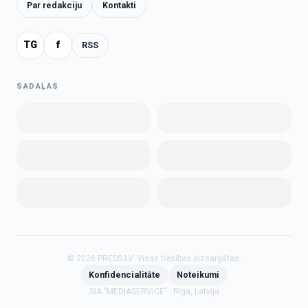
Par redakciju
Kontakti
TG
f
RSS
SADAĻAS
©
2026
PRESS.LV.
Visas tiesības aizsargātas.
Konfidencialitāte
Noteikumi
SIA "MEDIASERVICE" · Rīga, Latvija