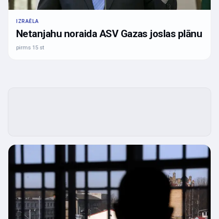
IZRAĒLA
Netanjahu noraida ASV Gazas joslas plānu
pirms 15 st