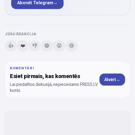
Abonēt Telegram
→
JŪSU REAKCIJA
👍
❤️
👎
😄
😮
😢
KOMENTĀRI
Esiet pirmais, kas komentēs
Atvērt
→
Lai piedalītos diskusijā, nepieciešams PRESS.LV
konts.