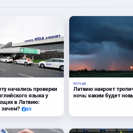
ПОГОДА
Латвию накроет тропи
рту начались проверки
ночь: каким будет нов
нглийского языка у
ющих в Латвию:
, зачем?
89