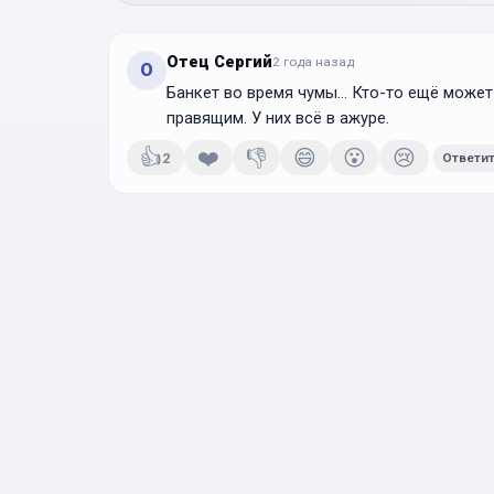
Отец Сергий
2 года
назад
О
Банкет во время чумы... Кто-то ещё може
правящим. У них всё в ажуре.
👍
❤️
👎
😄
😮
😢
2
Ответи