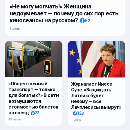
«Не могу молчать!» Женщина
недоумевает — почему до сих пор есть
киносеансы на русском?
62
1 день
«Общественный
Журналист Инесе
транспорт — только
Супе: «Защищать
для богатых?» В сети
Латвию будет
возмущаются
некому — все
стоимостью билетов
Лачплесисы вымрут»
на поезд
23
328
19 часов
1 день