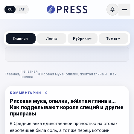
RU
LAT
Главная
Лента
Рубрики
Темы
Печатная
Главная
/
/
Рисовая мука, опилки, жёлтая глина и… Как
пресса
подделывают короля специй и другие приправы
КОММЕНТАРИИ
·
0
Рисовая мука, опилки, жёлтая глина и…
Как подделывают короля специй и другие
приправы
В Средние века единственной пряностью на столах
европейцев была соль, а тот же перец, который