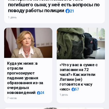
погибшего сына; у неё есть вопросы по
поводу работы полиции
21
1 день
Куда уж ниже: в
«Что у вас в сумке с
отрасли
запасами на 72
прогнозируют
часа?» Как жители
падение уровня
Латвии (не)
образования из-за
готовятся к часу
очередных
«икс»
57
нововведений
24
1 день
7 часов