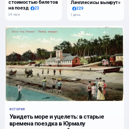
стоимостью билетов
Лачплесисы вымрут»
на поезд
23
329
24 часа
1 день
ИСТОРИЯ
Увидеть море и уцелеть: в старые
времена поездка в Юрмалу