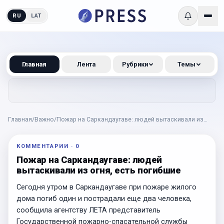
RU
LAT
Главная
Лента
Рубрики
Темы
Главная
/
Важно
/
Пожар на Саркандаугаве: людей вытаскивали из
огня, есть погибшие
КОММЕНТАРИИ
·
0
Пожар на Саркандаугаве: людей
вытаскивали из огня, есть погибшие
Сегодня утром в Саркандаугаве при пожаре жилого
дома погиб один и пострадали еще два человека,
сообщила агентству ЛЕТА представитель
Государственной пожарно-спасательной службы