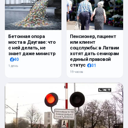
Бетонная опора
Пенсионер, пациент
моста в Даугаве: что
или клиент
с ней делать, не
соцслужбы: в Латвии
знает даже министр
хотят дать сениорам
единый правовой
40
статус
31
1 день
19 часов