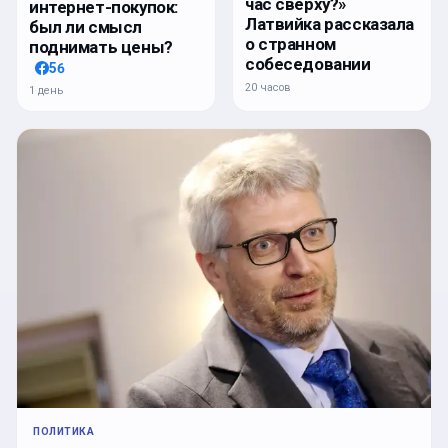
час сверху?»
интернет-покупок:
Латвийка рассказала
был ли смысл
о странном
поднимать цены?
собеседовании
56
20 часов
1 день
ПОЛИТИКА