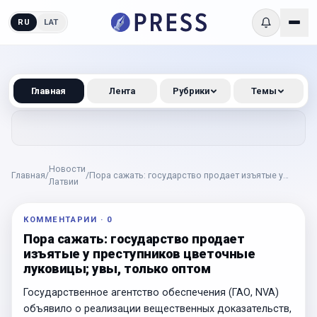
RU
LAT
Главная
Лента
Рубрики
Темы
Новости
Главная
/
/
Пора сажать: государство продает изъятые у
Латвии
преступников цветочные луковицы; увы, только
оптом
КОММЕНТАРИИ
·
0
Пора сажать: государство продает
изъятые у преступников цветочные
луковицы; увы, только оптом
Государственное агентство обеспечения (ГАО, NVA)
объявило о реализации вещественных доказательств,