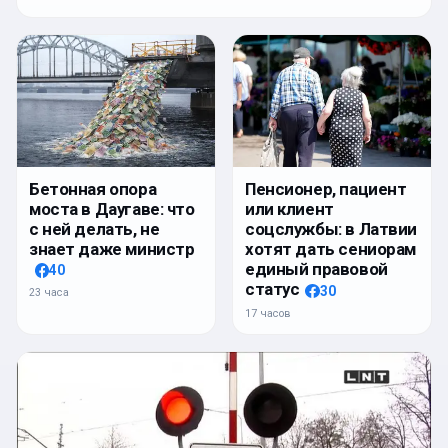
Бетонная опора
Пенсионер, пациент
моста в Даугаве: что
или клиент
с ней делать, не
соцслужбы: в Латвии
знает даже министр
хотят дать сениорам
единый правовой
40
статус
30
23 часа
17 часов