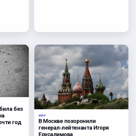
била без
на
МИР
В Москве похоронили
очти год
генерал‑лейтенанта Игоря
Ерусалимова