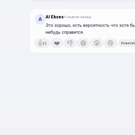
Al Ekses
4 недели
назад
A
Это хорошо, есть вероятность что хотя бы 
нибудь справится.
👍
❤️
👎
😄
😮
😢
2
Ответи