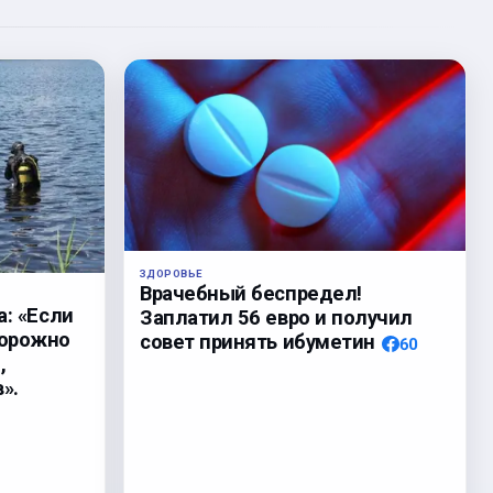
ЗДОРОВЬЕ
Врачебный беспредел!
а: «Если
Заплатил 56 евро и получил
торожно
совет принять ибуметин
60
,
».