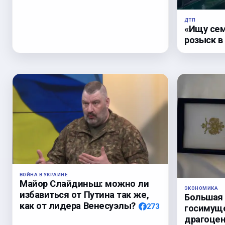
ДТП
«Ищу сем
розыск в
ВОЙНА В УКРАИНЕ
Майор Слайдиньш: можно ли
ЭКОНОМИКА
избавиться от Путина так же,
Большая
как от лидера Венесуэлы?
273
госимуще
драгоцен