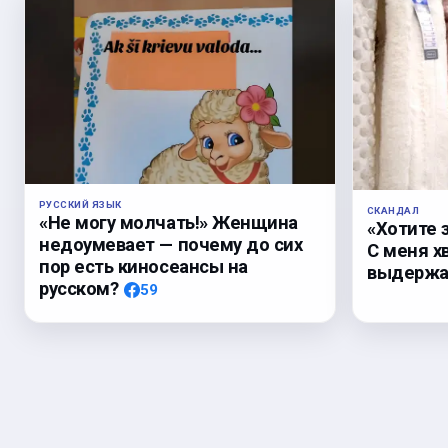
РУССКИЙ ЯЗЫК
СКАНДАЛ
«Не могу молчать!» Женщина
«Хотите 
недоумевает — почему до сих
С меня х
пор есть киносеансы на
выдержал
русском?
59