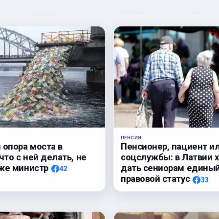
ПЕНСИЯ
 опора моста в
Пенсионер, пациент и
что с ней делать, не
соцслужбы: в Латвии 
же министр
дать сениорам едины
42
правовой статус
33