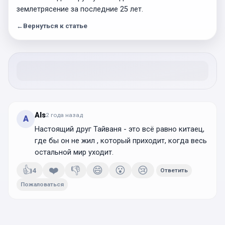
землетрясение за последние 25 лет.
←
Вернуться к статье
Als
2 года
назад
A
Настоящий друг Тайваня - это всё равно китаец,
где бы он не жил , который приходит, когда весь
остальной мир уходит.
👍
❤️
👎
😄
😮
😢
4
Ответить
Пожаловаться