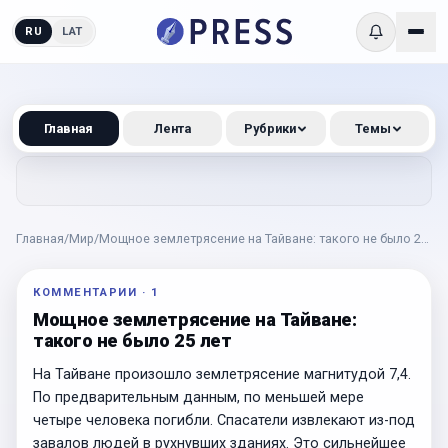
RU
LAT
Главная
Лента
Рубрики
Темы
Главная
/
Мир
/
Мощное землетрясение на Тайване: такого не было 25
лет
КОММЕНТАРИИ
·
1
Мощное землетрясение на Тайване:
такого не было 25 лет
На Тайване произошло землетрясение магнитудой 7,4.
По предварительным данным, по меньшей мере
четыре человека погибли. Спасатели извлекают из-под
завалов людей в рухнувших зданиях. Это сильнейшее