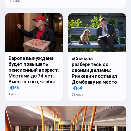
1 день
Европа вынуждена
«Сначала
будет повышать
разберитесь со
пенсионный возраст.
своими делами»:
Местами до 74 лет.
Ринкевич поставил
Вместо того, чтобы…
Домбраву на место
65
64
1 день
22 часа