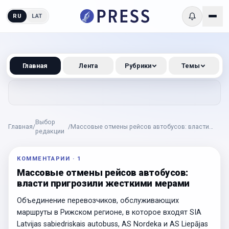
RU
LAT
Главная
Лента
Рубрики
Темы
Выбор
Главная
/
/
Массовые отмены рейсов автобусов: власти
редакции
пригрозили жесткими мерами
КОММЕНТАРИИ
·
1
Массовые отмены рейсов автобусов:
власти пригрозили жесткими мерами
Объединение перевозчиков, обслуживающих
маршруты в Рижском регионе, в которое входят SIA
Latvijas sabiedriskais autobuss, AS Nordeka и AS Liepājas