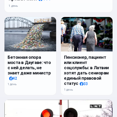
1 день
Бетонная опора
Пенсионер, пациент
моста в Даугаве: что
или клиент
с ней делать, не
соцслужбы: в Латвии
знает даже министр
хотят дать сениорам
единый правовой
42
статус
33
1 день
1 день