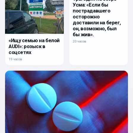
Усма: «Если бы
пострадавшего
осторожно
доставили на берег,
он, возможно, был
бы жив».
«Ищу семью на белой
20 часов
AUDI»: розыск в
соцсетях
19 часов