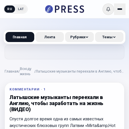
RU
LAT
Главная
Лента
Рубрики
Темы
Всюду
Главная
/
/
Латышские музыканты переехали в Англию, чтобы
жизнь
заработать на жизнь (ВИДЕО)
КОММЕНТАРИИ
·
1
Латышские музыканты переехали в
Англию, чтобы заработать на жизнь
(ВИДЕО)
Спустя долгое время одна из самых известных
акустических блюзовых групп Латвии «Mirta&amp;Hot