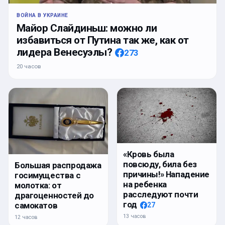
ВОЙНА В УКРАИНЕ
Майор Слайдиньш: можно ли
избавиться от Путина так же, как от
лидера Венесуэлы?
273
20 часов
«Кровь была
повсюду, била без
Большая распродажа
причины!» Нападение
госимущества с
на ребенка
молотка: от
расследуют почти
драгоценностей до
год
самокатов
27
13 часов
12 часов