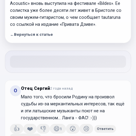
Acoustic» вновь выступила на фестивале «Bildes». Ее
солистка уже более десяти лет живет в Бристоле со
своим мужем-гитаристом, о чем сообщает tautaruna
со ссылкой на издание «Привата Дзиве».
←
Вернуться к статье
Отец Сергий
2 года
назад
О
Мало того, что бросили Родину на произвол
судьбы из-за меркантильных интересов, так ещё
и эти латышские музыканты поют не на
государственном... Ланга - ФАС! :-)))
👍
❤️
👎
😄
😮
😢
1
Ответить