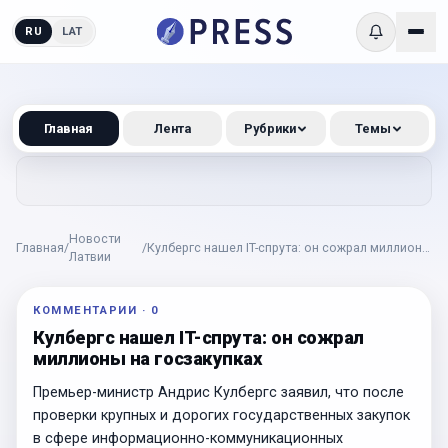
RU
LAT
Главная
Лента
Рубрики
Темы
Новости
Главная
/
/
Кулбергс нашел IT-спрута: он сожрал миллионы
Латвии
на госзакупках
КОММЕНТАРИИ
·
0
Кулбергс нашел IT-спрута: он сожрал
миллионы на госзакупках
Премьер-министр Андрис Кулбергс заявил, что после
проверки крупных и дорогих государственных закупок
в сфере информационно-коммуникационных