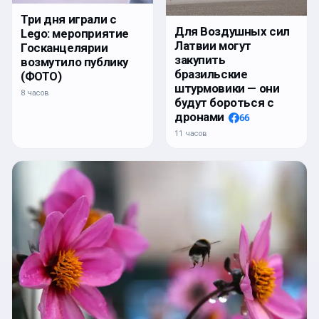
Три дня играли с
Для Воздушных сил
Lego: мероприятие
Латвии могут
Госканцелярии
закупить
возмутило публику
бразильские
(ФОТО)
штурмовики — они
8 часов
будут бороться с
дронами
66
11 часов