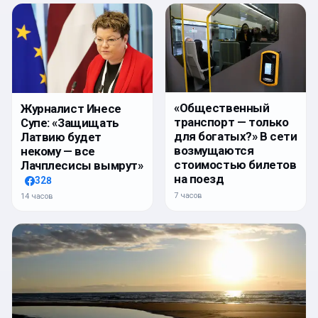
«Общественный
Журналист Инесе
транспорт — только
Супе: «Защищать
для богатых?» В сети
Латвию будет
возмущаются
некому — все
стоимостью билетов
Лачплесисы вымрут»
на поезд
328
7 часов
14 часов