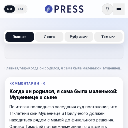
RU
LAT
Главная
Лента
Рубрики
Темы
Главная
/
Мир
/
Когда он родился, я сама была маленькой: Муцениеце
о сыне
КОММЕНТАРИИ
·
0
Когда он родился, я сама была маленькой:
Муцениеце о сыне
По итогам последнего заседания суд постановил, что
11-летний сын Муцениеце и Прилучного должен
находиться рядом с мамой до финального решения.
Однако Тимофей по-прежнему живет с отцом и к