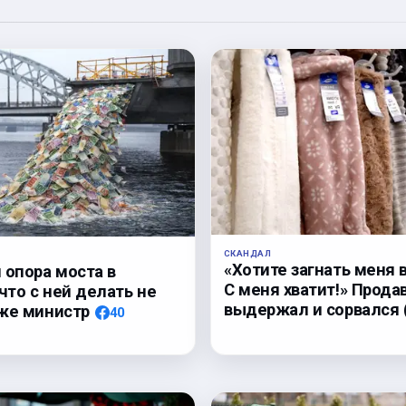
СКАНДАЛ
«Хотите загнать меня 
 опора моста в
С меня хватит!» Прода
 что с ней делать не
выдержал и сорвался
же министр
40