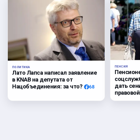
ПЕНСИЯ
ПОЛИТИКА
Пенсионе
Лато Лапса написал заявление
соцслужб
в KNAB на депутата от
дать се
Нацобъединения: за что?
68
правовой