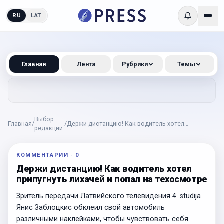
RU
LAT
Главная
Лента
Рубрики
Темы
Выбор
Главная
/
/
Держи дистанцию! Как водитель хотел
редакции
припугнуть лихачей и попал на техосмотре
КОММЕНТАРИИ
·
0
Держи дистанцию! Как водитель хотел
припугнуть лихачей и попал на техосмотре
Зритель передачи Латвийского телевидения 4. studija
Янис Заблоцкис обклеил свой автомобиль
различными наклейками, чтобы чувствовать себя