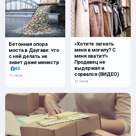
«Хотите загнать
Бетонная опора
меня в могилу? С
моста в Даугаве: что
меня хватит!»
с ней делать не
Продавец не
знает даже министр
выдержал и
40
сорвался (ВИДЕО)
13 часов
12 часов