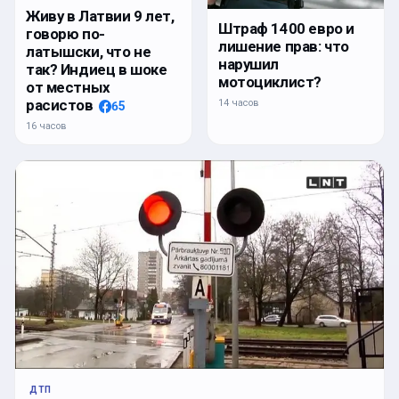
Живу в Латвии 9 лет,
Штраф 1400 евро и
говорю по-
лишение прав: что
латышски, что не
нарушил
так? Индиец в шоке
мотоциклист?
от местных
расистов
14 часов
65
16 часов
ДТП