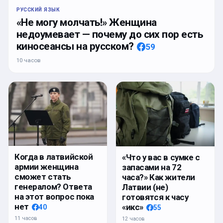
РУССКИЙ ЯЗЫК
«Не могу молчать!» Женщина
недоумевает — почему до сих пор есть
киносеансы на русском?
59
10 часов
Когда в латвийской
«Что у вас в сумке с
армии женщина
запасами на 72
сможет стать
часа?» Как жители
генералом? Ответа
Латвии (не)
на этот вопрос пока
готовятся к часу
нет
«икс»
40
55
11 часов
12 часов