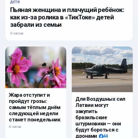
ДЕТИ
Пьяная женщина и плачущий ребёнок:
как из-за ролика в «ТикТоке» детей
забрали из семьи
5 часов
Жара отступит и
Для Воздушных сил
пройдут грозы:
Латвии могут
самым тёплым днём
закупить
следующей недели
бразильские
станет понедельник
штурмовики — они
6 часов
будут бороться с
дронами
44