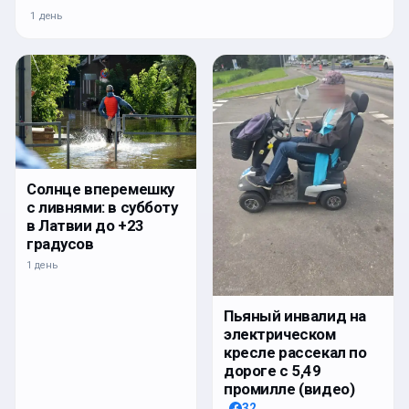
1 день
Солнце вперемешку
с ливнями: в субботу
в Латвии до +23
градусов
1 день
Пьяный инвалид на
электрическом
кресле рассекал по
дороге с 5,49
промилле (видео)
32