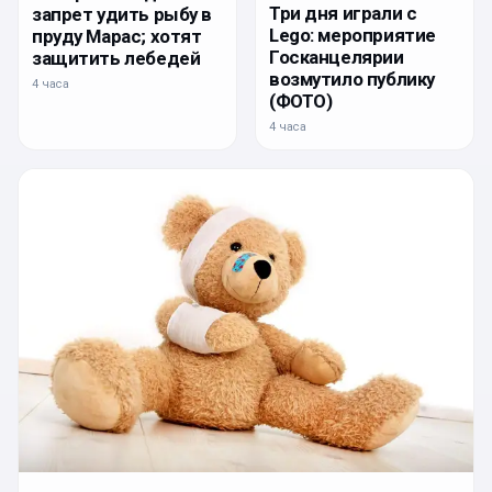
Три дня играли с
запрет удить рыбу в
Lego: мероприятие
пруду Марас; хотят
Госканцелярии
защитить лебедей
возмутило публику
4 часа
(ФОТО)
4 часа